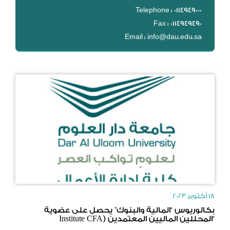
DL
Telephone : 0114949000
Fax : 0114949490
نظام التقييم السنوي
Email : info@dau.edu.sa
MYAES
18 أكتوبر 2023
بكالوريوس “المالية والبنوك” يحصل على عضوية
“المحللين الماليين المعتمدين (Institute CFA