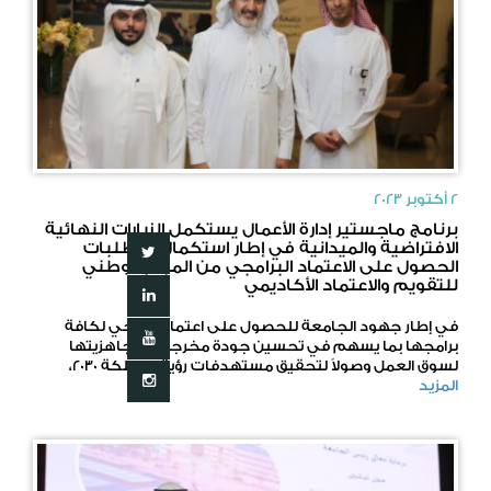
2 أكتوبر 2023
برنامج ماجستير إدارة الأعمال يستكمل الزيارات النهائية
الافتراضية والميدانية في إطار استكمال متطلبات
الحصول على الاعتماد البرامجي من المركز الوطني
للتقويم والاعتماد الأكاديمي
في إطار جهود الجامعة للحصول على اعتماد برامجي لكافة
برامجها بما يسهم في تحسين جودة مخرجاتها وجاهزيتها
لسوق العمل وصولاً لتحقيق مستهدفات رؤية المملكة 2030،
المزيد