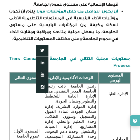
قيمها الإجمالية على مستوى عموم الجامعة.
أن يكون التواصل من خلال المؤشرات قويا:
يلزم أن تكون
مؤشرات الأداء الرئيسية في المستويات التنظيمية الأدنى
نسخة مكيفة من المؤشرات الرئيسية على مستوى
الجامعة، ما يسهل عملية متابعة ومراقبة ومقارنة الأداء
في عموم الجامعة وعلى مختلف المستويات التنظيمية.
–
مستويات عملية التتالي في الجامعة
Cascading
Tiers
Process
المستوى
الوحدات الأكاديمية والإدارية
مستوى التتالي
الهرمي
رئيس الجامعة، نائب رئيس
الجامعة، المدير التنفيذي، مدير
الإدارة العليا
الإدارة العامة للتخطيط
والتطوير وضمان الجودة.
إدارة الموارد البشرية، إدارة
ضمان الجودة، عمادة القبول
والتسجيل وشؤون الطلاب،
وحدة التعليم والتعلم، إدارة
المشاريع، إدارة الصيانة
المستوى الأول:
والتشغيل، وحدة دعم البحوث،
عموم الجامعة
وحدة المشاركة المجتمعية،
العمادات