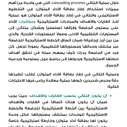
خلال عملية التتالي cascading process، التي هي واحدة من أهم
مميزات استخدام إطار بطاقة الأداء المتوازن في التخطيط
الاستراتيجي. والتتالي في إطار بطاقة الأداء المتوازن هو عملية
أخذ الغايات والأهداف والمبادرات الاستراتيجية
ومؤشرات
الأداء
على مستوى الجامعة وإنزالها تسلسلياً وبشكل متتالي إلى
المستويات التنظيمية الأدنى وصولاً للمستويات الفردية. والذي
من بين أبرز إيجابياته ضمان اتساق الخطط الاستراتيجية للجامعة
عبر مختلف وحداتها ومستوياتها التنظيمية، بصورة تجعل كل
فرد في الجامعة يدرك كيف يسهم عمله في تحقق أهداف
خطتها الاستراتيجية ويحولها إلى برنامج عمل يستوعبه ويدعمه
الجميع.
وعملية التتالي في إطار بطاقة الأداء المتوازن تطلب تنفيذها
دقة وحرص شديدين كونها عملية معقدة يراعى فيها الاعتبارات
التالية:
أن يكون التتالي بحسب الغايات والأهداف
:
حيث يجب
ضمان أن يكون هناك اتساقاً في الغايات والأهداف
الاستراتيجية بين الخطة الاستراتيجية للجامعة والخطط
الاستراتيجية للوحدات بمختلف مستوياتها. فكل وحدة
يكون لها بطاقة أداء متوازن وخارطة استراتيجية خاصة
بها متسقة مع مثيلتها على مستوى الجامعة، مع تكييف