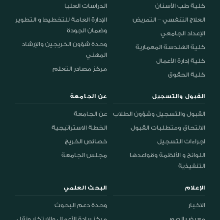
كلية طب الأسنان
الدراسات العليا
العلاج التنفسي – التمريض
الإدارة العامة للتخطيط و التطوير
وضمان الجودة
الإعداد الجامعي
وحدة شؤون الخريجين والإرشاد
كلية الهندسة المعمارية
المهني
كلية إدارة الأعمال
مركز مصادر التعلم
كلية الحقوق
القبول والتسجيل
عن الجامعة
القبول والتسجيل وشؤون الطلاب
عن الجامعة
الالتحاق ومتطلبات القبول
الخطة الاستراتيجية
اجراءات التسجيل
خصائص الخريج
اللوائح و الأنظمة وقواعدها
مجلس الجامعة
التنفيذية
الإعلام
البحث العلمي
الاخبار
وحدة دعم البحوث
معرض الصور
مركز ريادة الأعمال والابتكار ونقل