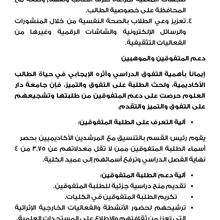
المحافظة على خصوصية الطالب.
تعزيز وعي الطلاب بالصحة النفسية من خلال المنشورات
والرسائل الإلكترونية والشاشات الرقمية وغيرها من
الفعاليات التثقيفية.
دعم المتفوقين والموهبين
إي
ماناً بأهمية التفوق الدراسي وأثره الإيجابي في حياة الطالب
الأكاديمية، ولحث
الطلبة على التفوق والتميز،
فإن جامعة
دار
العلوم حرصت على دعم المتفوقين من طلبتها وتشجيعهم
على التفوق والتميز والتقدم.
آلية التعرف على الطلبة المتفوقين:
يقوم رئيس القسم بالتنسيق مع المرشدين الأكاديميين بحصر
أسماء الطلبة المتفوقين ممن لا تقل معدلاتهم عن 3.75 من 4
نهاية الفصل الدراسي وترفع أسمائهم إلى عميد الكلية.
آلية دعم الطلبة المتفوقين:
تقديم منح دراسية جزئية للطلبة المتفوقين.
تكريم الطلبة المتفوقين في الكليات.
ترشيحهم لحضور الأنشطة والفعاليات الخارجية الإثرائية
التي تعزز من ثقافتهم والاطلاع على المستجدات العلمية.