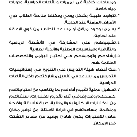
ومساحات كافية في الممرات والقاعات الدراسية، ودورات
مياه خاصة.
تتواجد طبيبة بشكل يومي يمكنها متابعة الطلاب ذوي
الأمراض المزمنة عند الحاجة.
يسمح بوجود مرافق أو مساعد للطلاب من ذوي الإعاقة
عند الحاجة.
تشجيعهم على المشاركة في الأنشطة الرياضية
والثقافية والمناسبات الوطنية والأندية الطلابية.
إرشادهم وتوجيههم فــي اختيـار البرامج والتخصصـات
الملائمة لهم.
حث أعضاء هيئة التدريس على التنويع فـي إستراتيجيات
التدريس مما يساعد في تفعيل مشاركتهم داخل القاعات
الدراسية.
تسهيل عملية تقييم أداءهم بما يتناسب مع احتياجاتهم
كـمنحهم وقت إضافـي أثناء تقديم الاختبارات، استثنائهم
من الاختبارات الإلكترونية والمقالية، صياغة أسئلة واضحة
ومنظمة، مساعدتهم في قراءة الأسئلة، مع توفير مكان
خاص للاختبارات يكون هادئ وبعيد عن مصادر التشتت
قدر الإمكان.