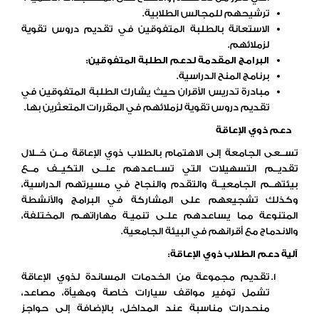
ترشيحهم للمجالس الطلابية.
الاستعانة بالطلبة المتفوقين في تقديم دروس تقوية
لزملائهم.
البرامج المقدمة لدعم الطلبة المتفوقين:
برنامج المنح الدراسية.
مبادرة تدريس الأقران حيث يشارك الطلبة المتفوقين في
تقديم دروس تقوية لزملائهم في المقررات المتعثرين بها.
دعم ذوي الإعاقة
تســعى الجامعة إلى الاهتمام بالطلاب ذوي الإعاقة مــن خــلال
تقديــم التسهيلات التي تســاعدهم علــى التكيــف مــع
بيئتهــم الجامعيــة والتقدم والنجاح في مسيرتهم الدراسية،
وكذلك تشجيعهم على المشاركة في البرامج والأنشطة
المتنوعة مما يساعدهم علـى تنميـة مهاراتهـم المختلفة،
والاندماج مع أقرانهم في البيئة الجامعية.
آلية دعم الطلاب ذوي الإعاقة
:
تقديم مجموعة من الخدمات المساندة لذوي الإعاقة
تشمل توفير مواقف سيارات خاصة ومهيأة، مصاعد،
منحدرات مناسبة عند المداخل، بالإضافة إلى حواجز