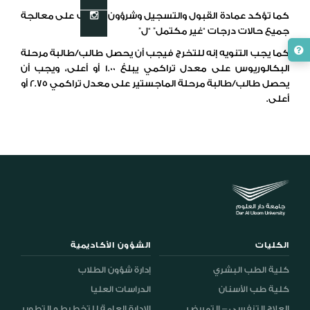
كما تؤكد عمادة القبول والتسجيل وشرؤون الطلاب على معالجة
جميع حالات درجات “غير مكتمل” “ل”
كما يجب التنويه إنه للتخرج فيجب أن يحصل طالب/طالبة مرحلة
البكالوريوس على معدل تراكمي يبلغ 1.00 أو أعلى، ويجب أن
يحصل طالب/طالبة مرحلة الماجستير على معدل تراكمي 2.75 أو
أعلى.
الكليات
الشؤون الأكاديمية
كلية الطب البشري
إدارة شؤون الطلاب
كلية طب الأسنان
الدراسات العليا
العلاج التنفسي – التمريض
الإدارة العامة للتخطيط و التطوير