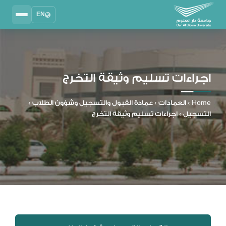
EN
Search
2025 - 2026
DAU University
اجراءات تسليم وثيقة التخرج
نظام إدارة التعلم
MYLMS
Home
›
العمادات
›
عمادة القبول والتسجيل وشؤون الطلاب
›
التسجيل
›
اجراءات تسليم وثيقة التخرج
نظام معلومات الطلاب
MTSIS
إدارة الموارد البشرية
MYHRM
نظام التواصل الإداري
MYACS
البريد الجامعي
EMAIL