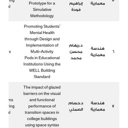
ineering
5
معمارية
إبراهيم
Prototype for a
ournal
فودة
Simulative
Methodology
Promoting Students’
Mental Health
through Design and
د.ريهام
Implementation of
هندسة
6
محسن
Multi-Activity
esigns
معمارية
محمد
Pods in Educational
Institutions Using the
WELL Building
Standard
The impact of glazed
barriers on the visual
n Shams
and functional
هندسة
د.حسام
ineering
performance of
7
معمارية
الصمتي
ournal
transition spaces in
college buildings
using space syntax