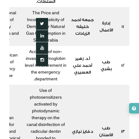
السلطات.
rnational
The Price and
جمعه احمد
Income Elasticity of
urnal of
إدارة
11
خليفه
Demand for Natural
nergy
الأعمال
الزيادات
Gas Consumption in
omics and
Policy
Saudi Arabia
Accuracy of non-
American
أ.د. زهير
invasive hemoglobin
طب
urnal of
12
أحمد علي
level measurement in
بشري
ergency
العسيري
the emergency
dicine
department.
Use of
photosensitizers
activated by
photodynamic
ropean
therapy on the
iew for
canal disinfection of
طب
13
د.فايز نيازي
radicular dentin
ical and
الأسنان
acological
bonded to