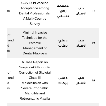
COVID-19 Vaccine
د.محمد
طب
Acceptance among
16
زكريا
ccines
الأسنان
Dental Professionals:
نعساني
A Multi-Country
Survey
Minimal Invasive
urnal of
Technique for the
طب
د.علي
macy and
Esthetic
17
الأسنان
بركات
oallied
Management of
iences
Dental Fluorosis
A Case Report on
Surgical–Orthodontic
urnal of
Correction of Skeletal
طب
د.علي
Class III
macy and
18
الأسنان
بركات
Malocclusion with
oallied
iences
Severe Prognathic
Mandible and
Retrognathic Maxilla