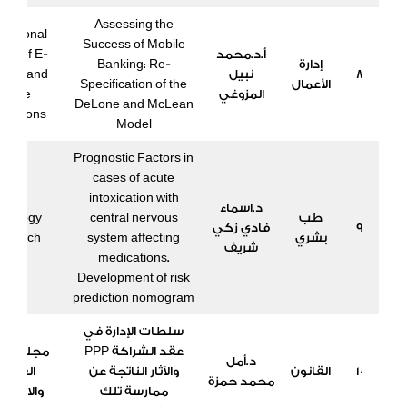
Assessing the
rnational
Success of Mobile
أ.د.محمد
nal of E-
إدارة
Banking: Re-
8
نبيل
ices and
الأعمال
Specification of the
المزوغي
obile
DeLone and McLean
ications
Model
Prognostic Factors in
cases of acute
intoxication with
د.اسماء
طب
central nervous
icology
9
فادي زكي
بشري
system affecting
search,
شريف
medications.
Development of risk
prediction nomogram
سلطات الإدارة في
عقد الشراكة PPP
مجلة الب
د.أمل
10
القانون
والآثار الناتجة عن
القانون
محمد حمزة
ممارسة تلك
والاقتصا