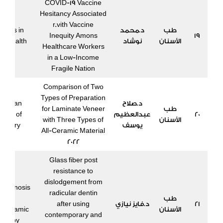
COVID-19 Vaccine
Hesitancy Associated
r.vith Vaccine
طب
د.محمد
ntiers in
Inequity Amons
19
الأسنان
نوشاد
ic Health
Healthcare Workers
in a Low-Income
Fragile Nation
Comparison of Two
Types of Preparation
د.صلاح
ropean
طب
for Laminate Veneer
20
عبدالعظيم
urnal of
الأسنان
with Three Types of
يوسف
ntistry
All-Ceramic Material
2022
Glass fiber post
resistance to
dislodgement from
diagnosis
radicular dentin
طب
and
21
د.فايز نيازي
after using
الأسنان
odynamic
contemporary and
herapy