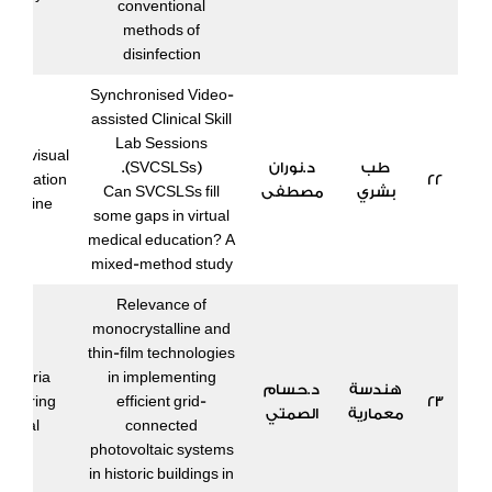
conventional
methods of
disinfection
Synchronised Video-
assisted Clinical Skill
Lab Sessions
l of visual
طب
د.نوران
(SVCSLSs).
unication
22
بشري
مصطفى
Can SVCSLSs fill
medicine
some gaps in virtual
medical education? A
mixed-method study
Relevance of
monocrystalline and
thin-film technologies
xandria
in implementing
هندسة
د.حسام
ineering
efficient grid-
23
معمارية
الصمتي
ournal
connected
photovoltaic systems
in historic buildings in