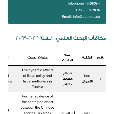
Telephone : 0114949000
Fax : 0114949490
Email : info@dau.edu.sa
مكافأت البحث العلمي لسنة 2022-2023
اسم
رقم
الكلية
عنوان البحث
المجل
الباحث
The dynamic effects
د.معز
إدارة
of fiscal policy and
pplied
1
محمد
الأعمال
fiscal multipliers in
onomics
طاهر
Tunisia
Further evidence of
the contagion effect
between the Chinese
ogent
إدارة
أ.د. المنذر
and the G20 stock