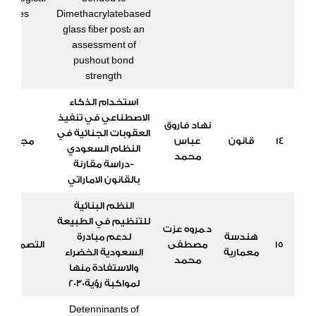
iences
Dimethacrylatebased
glass fiber post: an
assessment of
pushout bond
strength
استخدام الذكاء
الاصطناعي في تنفيذ
نهاد فاروق
العقوبات الجنائية في
14
قانون
عباس
مجلة قض
النظام السعودي
محمد
-دراسة مقارنة
بالقانون الاماراتي
النظم البنائية
للتنظيم في الطبيعة
د.مروه عزت
هندسة
لدعم مبادرة
15
مصطفى
التصميم ال
معمارية
السعودية الخضراء
محمد
والاستفادة منها
لمواكبة رؤية2030
Detenninants of