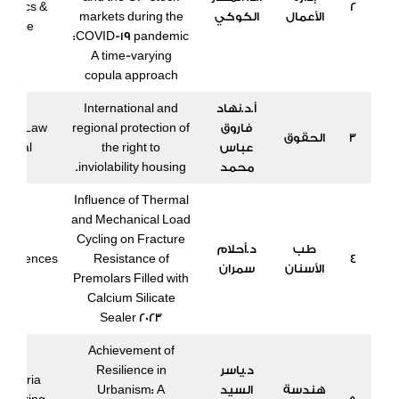
nomics &
2
الأعمال
الكوكي
markets during the
inance
COVID-19 pandemic:
A time-varying
copula approach
أ.د.نهاد
International and
فاروق
regional protection of
sian Law
3
الحقوق
عباس
the right to
ournal
محمد
inviolability housing.
Influence of Thermal
and Mechanical Load
Cycling on Fracture
طب
د.أحلام
d sciences
Resistance of
4
الأسنان
سمران
Premolars Filled with
Calcium Silicate
Sealer 2023
Achievement of
د.ياسر
Resilience in
xandria
هندسة
السيد
Urbanism: A