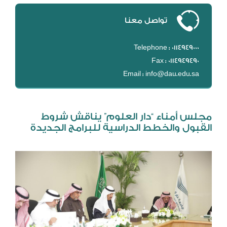
DL
تواصل معنا
نظام التقييم السنوي
MYAES
Telephone : 0114949000
Fax : 0114949490
Email : info@dau.edu.sa
مجلس أمناء “دار العلوم” يناقش شروط
القبول والخطط الدراسية للبرامج الجديدة