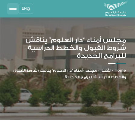
EN
Search
2025 - 2026
DAU University
مجلس أمناء “دار العلوم” يناقش
شروط القبول والخطط الدراسية
نظام إدارة التعلم
للبرامج الجديدة
MYLMS
نظام معلومات الطلاب
Home
›
الأخبار
›
مجلس أمناء “دار العلوم” يناقش شروط القبول
MTSIS
والخطط الدراسية للبرامج الجديدة
إدارة الموارد البشرية
MYHRM
نظام التواصل الإداري
MYACS
البريد الجامعي
EMAIL
المكتبة الرقمية