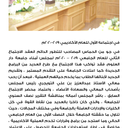
في اجتماعه الأول للعام الأكاديمي 2019-2020م
في جو من الحماس المصاحب للتطور الدائم انعقد الاجتماع
الثاني للعام الجامعي 2019 – 2020م لمجلس أمناء جامعة دار
العلوم، فقد تواكب هذا الاجتماع مع طرح العديد من البرامج
الجديدة كما اعتادت الجامعة على التقدم المستمر ، وتقديم
الجديد لأبنائها الطلاب بما يخدم حياتهم العملية ، فبعد أن رحب
معالي الأستاذ عبدالعزيز بن علي التويجري رئيس المجلس
بأصحاب المعالي والسعادة الأعضاء ، واعتماد محضر الاجتماع
السابق ، باشر المجلس أعماله بمناقشة التقرير نصف السنوي
للجامعة ، والذي كان ذاخرا بالعديد من نقاط القوة في كل
الكليات والإدارات العاملة بالجامعة وفي مختلف المجالات ، حيث
تناول ما حققته الجامعة خلال النصف الأول من العام الجامعي
الحالي وما استجد من برامج وقرارات تخدم العملية الأكاديمية ،
وخاصة في إطار استعدادات الجامعة للحصول على الاعتماد