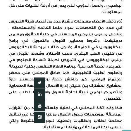
البرامجي ، والعمل الدؤوب الذي يدور في أروقة الكليات على كل
المستويات .
ثم ناقش الأعضاء مسوغات ترشيح عدد من أعضاء هيئة التدريس
في عدد من التخصصات سواء منها القائمة أوالمستحدثة ،
وتعديل مسمى برنامجي الماجستير في كلية الحقوق ومسمى
درجتيهما، وشروط ومعايير القبول والتحويل في برامج
البكالوريوس في الجامعة، وقبول طلّاب لمرحلة البكالوريوس
في كليتي الطب البشري، وطب الأسنان، وشروط القبول في
برنامج البكالوريوس في التمريض لحملة شهادة الدبلوم في
التمريض، الخطة الدراسية لبرنامج العلاج التنفسي بكلية الصيدلة
والعلوم الطبية التطبيقية، كما صادق المجلس على محضر
الاجتماع الماضي، كما وناقش خطة برنامج ماجستير إدارة
المشاريع المشترك بين كليتي إدارة الأعمال والهندسة المعمارية
والتصميم الرقمي تلبية لحاجة السوق واستجابة للطلب على
التخصص .
هذا وقد اتخذ المجلس في نهاية جلسته العديد من القرارات
المتعلقة بموضوعات جدول الأعمال مرتئيا أهميتها في تحقيق
مصلحة الطلاب والطالبات وتحقيقا للجودة المنشودة والتي
تسعى إليها المملكة في رؤيتها المستقبلية .