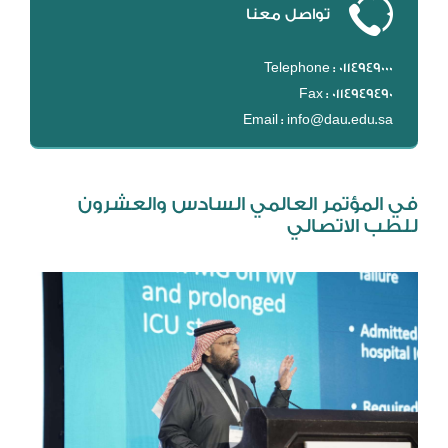
تواصل معنا
DL
نظام التقييم السنوي
Telephone : 0114949000
MYAES
Fax : 0114949490
Email : info@dau.edu.sa
في المؤتمر العالمي السادس والعشرون
للطب الاتصالي