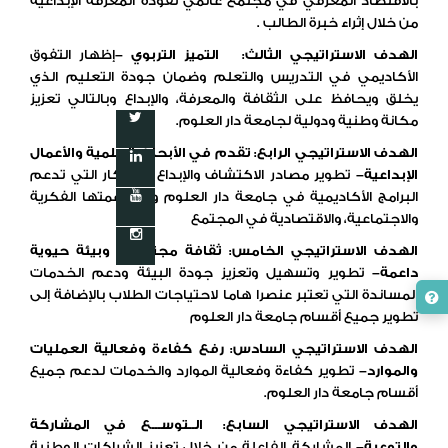
بالاقتصاد المعرفي في مجتمع عالمي تقوده المعرفة الإبداعية
من خلال إثراء خبرة الطالب .
الهدف الاستراتيجي الثالث
:
التميز التربوي
–
إظهار التفوق
الأكاديمي في التدريس والتعلم وضمان جودة التعليم الذي
يخلق ويحافظ على الثقافة والمعرفة، والإبداع وبالتالي تعزيز
مكانة وطنية ودولية لجامعة دار العلوم.
الهدف الاستراتيجي الرابع
:
تقدم في الأبحاث العلمية والأعمال
الإبداعية
–
تطوير مصادر الاكتشاف والإبداع والابتكار التي تدعم
البرامج الأكاديمية في جامعة دار العلوم ومساهمتها الفكرية
والاجتماعية، والاقتصادية في المجتمع
الهدف الاستراتيجي الخامس
:
ثقافة مجتمعية وبيئة حيوية
داعمة
–
تطوير وتسهيل وتعزيز جودة البيئة ودعم الخدمات
المساندة التي تعتبر عنصرا هاما لاحتياجات الطلاب بالإضافة إلى
تطوير جميع أقسام جامعة دار العلوم
الهدف الاستراتيجي السادس: رفع كفاءة وفعالية العمليات
والموارد
–
تطوير كفاءة وفعالية الموارد والخدمات لدعم جميع
أقسام جامعة دار العلوم.
الهدف الاستراتيجي السابع
:
الــتوســـع في المشاركة
والتوعية
–
المشاركة الفاعلة من خلال تعزيز الشراكات الوطنية