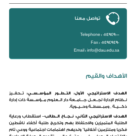
تواصل معنا
Telephone : 0114949000
Fax : 0114949490
Email : info@dau.edu.sa
الأهداف والقيم
الهدف الاستراتيجي الأول
:
التــطــور المؤســســي:
تــحفــيز
نــظام الإدارة لجــعــل جـــامــعة دار الــعلوم مــؤســسة ذات إدارة
ذكـــيــة , ومبــسطــة وحــيــوية.
الهدف الاستراتيجي الثاني
:
نــجــاح الــطالب
– استقطاب ورعاية
الطلبة المتميزين والاحتفاظ بهم وتخريج طلبة أكفاء ناشطين
فكريا وملتزمين أخلاقيا” ولديهم اهتمامات اجتماعية ووعي تام