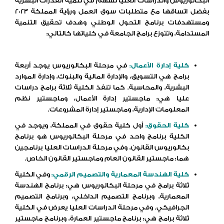
البكالوريوس والدراسات العليا تسهم في تنمية القدرات البشرية
بفضل اتساقها مع متطلبات سوق العمل ورؤية المملكة 2023
ومستهدفات برنامج التحول الوطني وهدف تحقيق التنمية
المستدامة، وتتوزع برامج الجامعة في كلياتها كالتالي:
–
كلية
إدارة
الأعمال
:
في مرحلة البكالوريوس يوجد أربعة
برامج هي التسويق، والإدارة المالية والبنوك، وإدارة الموارد
البشرية، والمحاسبة. كما تنفذ الكلية ثلاثة برامج دراسات
عليا هي: ماجستير إدارة الأعمال، وماجستير نظم
المعلومات الإدارية، وماجستير إدارة المشروعات.
كلية الحقوق
:
أول كلية حقوق في المملكة، ويوجد في
الكلية برنامج واحد في مرحلة البكالوريوس هو برنامج
بكالوريوس القانون، وفي مرحلة الدراسات العليا برنامجين
هما: ماجستير القانون العام وماجستير القانون الخاص.
كلية
الهندسة
المعمارية
والتصميم
الرقمي
:
وفي الكلية
ثلاثة برامج في مرحلة البكالوريوس هي: برنامج الهندسة
المعمارية، وبرنامج التصميم الداخلي، وبرنامج التصميم
الجرافيكي. وفي مرحلة الدراسات العليا يعرض في الكلية
ثلاثة برامج هي: برنامج ماجستير العمارة، وبرنامج ماجستير