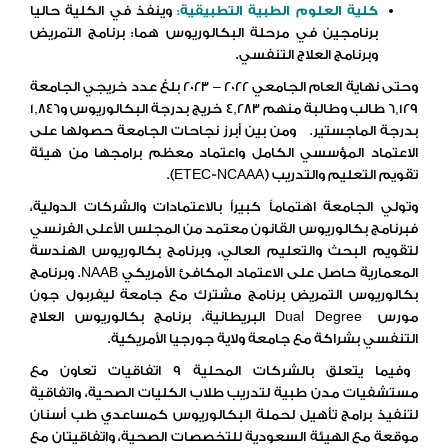
كلية
العلوم
الطبية
التطبيقية
:
وينفذ في الكلية حاليا
برنامجين في مرحلة البكالوريوس هما: برنامج التمريض
وبرنامج العلاج التنفسي.
وحتى نهاية العام الجامعي 2022 – 2023 بلغ عدد خريجي الجامعة
6,129 طالب وطالبة منهم 4,283 خريج بدرجة البكالوريوس و1,846
بدرجة الماجستير. ومن بين أبرز نجاحات الجامعة حصولها على
الاعتماد المؤسسي الكامل واعتماد معظم برامجها من هيئة
تقويم التعليم والتدريب (ETEC-NCAAA).
وتولي الجامعة اهتماماً كبيراً بالاعتمادات والشركات الدولية،
فبرنامج بكالوريوس القانون معتمد من المجلس الأعلى الفرنسي
لتقويم البحث والتعليم العالي، وبرنامج بكالوريوس الهندسة
المعمارية حاصل على الاعتماد المكافئ الأمريكي NAAB. وبرنامج
بكالوريوس التمريض برنامج مشترك مع جامعة ليفربول جون
مورس Dual Degree البريطانية، برنامج بكالوريوس العلاج
التنفسي بشراكة مع جامعة ولاية جورجيا الأمريكية.
–
وفيما يتعلق بالشركات المحلية 9 اتفاقيات تعاون مع
مستشفيات مدن طبية لتدريب طلاب الكليات الصحية، واتفاقية
لتنفيذ برامج تأهيل لحملة البكالوريوس كمساعدي طب أسنان
موقعة مع الهيئة السعودية للتخصصات الصحية، واتفاقيتان مع