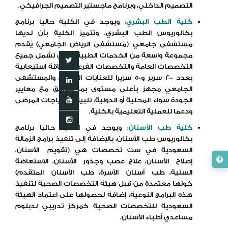
التصميم الداخلي، وبرنامج ماجستير التصميم الجرافيكي.
كلية الطب البشري
:
ويوجد في الكلية حاليا برنامج
بكالوريوس الطب البشري، وتتميز الكلية بأن لديها
مستشفى جامعي (مستشفى الرياض الجامعي) يُقدم
مجموعة واسعة من الخدمات الطبية والتي تشمل جميع
التخصصات العامة والتخصصات الفرعية بطاقة استيعابية
بعدد 200 سرير و50 سريرا للعنايات الحرجة، والمستشفى
الجامعي مجهز بأعلى مستوى بما يتوافق مع معايير
الجودة سواء المحلية أو الدولية، تلبية لاحتياجات المرضى
ودعما للعملية التعليمية بالكلية.
كلية طب الأسنان
:
ويوجد في الكلية حاليا برنامج
بكالوريوس طب الأسنان، بالإضافة إلى تنفيذ برامج الزمالة
السعودية في ست تخصصات هي (تقويم الأسنان،
إصلاح الأسنان، علاج عصب وجذور الأسنان، الاستعاضة
السنية، طب أسنان الأسرة، طب الأسنان المتقدم)
كونها معتمدة من قبل هيئة التخصصات الصحية لتنفيذ
هذه البرامج النوعية، إضافة لحصولها على اعتماد الهيئة
السعودية للتخصصات الصحية كمركز تدريبي لدبلوم
مساعدي أطباء الأسنان.