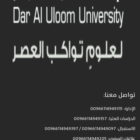
تواصل معنا:
الإدارة: 00966114949315
الدراسات العليا: 00966114949357
الاستقبال: 00966114949097 / 00966114949397
علاقات المرضى: 00966114949205