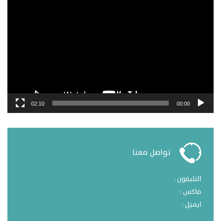
مشغل
الفيديو
02:10
00:00
تواصل معنا
التليفون :
فاكس :
ايميل :