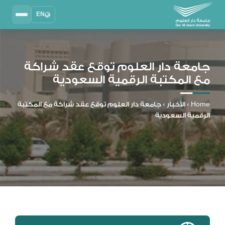
EN
Search
2025 - 2026
DAU University
جامعة دار العلوم توقع عقد شراكة
مع المكتبة الرقمية السعودية
نظام إدارة التعلم
MYLMS
Home
›
الأخبار
›
جامعة دار العلوم توقع عقد شراكة مع المكتبة
نظام معلومات الطلاب
الرقمية السعودية
MTSIS
إدارة الموارد البشرية
MYHRM
نظام التواصل الإداري
MYACS
البريد الجامعي
EMAIL
المكتبة الرقمية