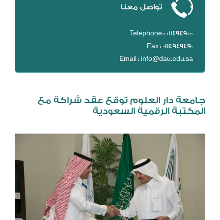
تواصل معنا
DL
نظام التقييم السنوي
Telephone : 0114949000
MYAES
Fax : 0114949490
Email : info@dau.edu.sa
جامعة دار العلوم توقع عقد شراكة مع
المكتبة الرقمية السعودية