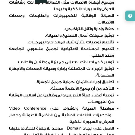
وجميع أجهزة الاتصالات مثل الهواتف والبدالات وشاشات
العرض والسبورات الذكية وغيرها.
الصيانة الوقائية للكمبيوترات والطابعات ومعدات
الاتصالات.
حفظ وإدارة وثائق التراخيص.
توثيق سجلات أعمال التصليح والصيانة.
تقديم توصيات بشأن شراء المعدات والبرمجيات.
تقديم المساعدة الاعتيادية لجميع منسوبي الجامعة
وعند الطلب.
توفير خدمات الاتصالات إلى جميع الموظفين والطلاب.
توثيق الإجراءات المتعلقة بإدارة وصيانة المعدات والأجهزة
المحمولة.
تطبيق إجراءات الأمان لحماية جميع الأجهزة.
التأكد من أن جميع الأنظمة محدثة.
توعية أعضاء هيأة التدريس والموظفين عن أساليب الوقاية
من الفيروسات
مواصلة الصيانة والاشراف على Video Conference
وتجهيزات القاعات الصفية من الانظمة الصوتية وجهاز
العرض و السبورة الذكية.
العمل على ايجاد Domain موحد للاجهزة للحفاظ عليها
و على عدم استخدامها في غير الاغراض التعليمية .