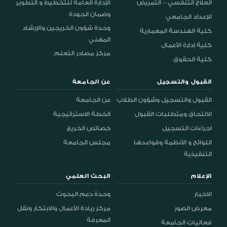
العلاج التنفسي – التمريض
الإدارة العامة للتخطيط و التطوير
وضمان الجودة
الإعداد الجامعي
وحدة شؤون الخريجين والإرشاد
كلية الهندسة المعمارية
المهني
كلية إدارة الأعمال
مركز مصادر التعلم
كلية الحقوق
القبول والتسجيل
عن الجامعة
القبول والتسجيل وشؤون الطلاب
عن الجامعة
الالتحاق ومتطلبات القبول
الخطة الاستراتيجية
اجراءات التسجيل
خصائص الخريج
اللوائح و الأنظمة وقواعدها
مجلس الجامعة
التنفيذية
الإعلام
البحث العلمي
الاخبار
وحدة دعم البحوث
معرض الصور
مركز ريادة الأعمال والابتكار ونقل
المعرفة
فعاليات الجامعة