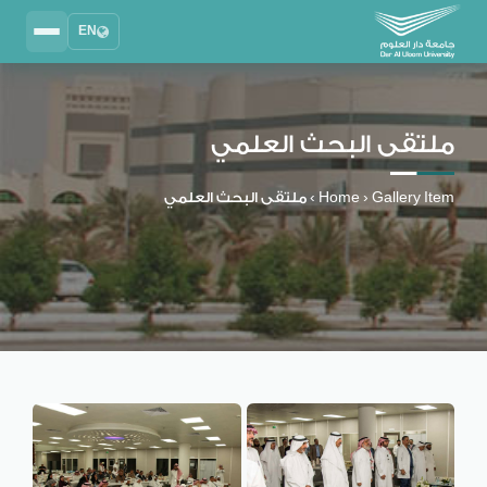
EN
Search
2025 - 2026
DAU University
ملتقى البحث العلمي
نظام إدارة التعلم
MYLMS
Gallery Item
›
Home
›
ملتقى البحث العلمي
نظام معلومات الطلاب
MTSIS
إدارة الموارد البشرية
MYHRM
نظام التواصل الإداري
MYACS
البريد الجامعي
EMAIL
المكتبة الرقمية