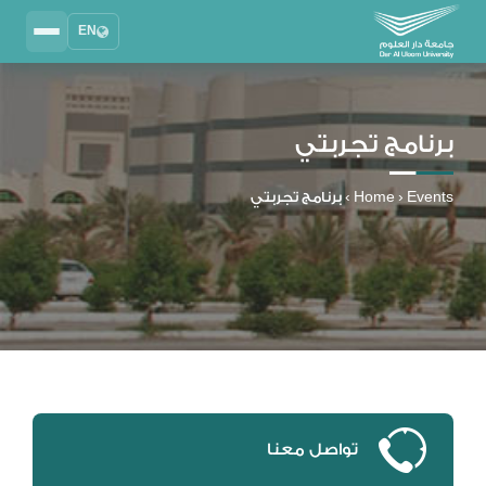
EN
Search
2025 - 2026
DAU University
برنامج تجربتي
نظام إدارة التعلم
MYLMS
Events
›
Home
›
برنامج تجربتي
نظام معلومات الطلاب
MTSIS
إدارة الموارد البشرية
MYHRM
نظام التواصل الإداري
MYACS
البريد الجامعي
EMAIL
تواصل معنا
المكتبة الرقمية