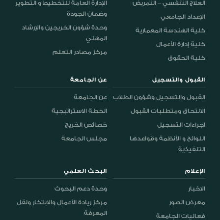
العلاج التنفسي – التمريض
الإدارة العامة للتخطيط و التطوير
وضمان الجودة
الإعداد الجامعي
وحدة شؤون الخريجين والإرشاد
كلية الهندسة المعمارية
المهني
كلية إدارة الأعمال
مركز مصادر التعلم
كلية الحقوق
القبول والتسجيل
عن الجامعة
القبول والتسجيل وشؤون الطلاب
عن الجامعة
الالتحاق ومتطلبات القبول
الخطة الاستراتيجية
اجراءات التسجيل
خصائص الخريج
اللوائح و الأنظمة وقواعدها
مجلس الجامعة
التنفيذية
الإعلام
البحث العلمي
الاخبار
وحدة دعم البحوث
معرض الصور
مركز ريادة الأعمال والابتكار ونقل
المعرفة
فعاليات الجامعة