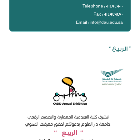
DL
Telephone : 0114949000
Fax : 0114949490
نظام التقييم السنوي
Email : info@dau.edu.sa
MYAES
” الربيع “