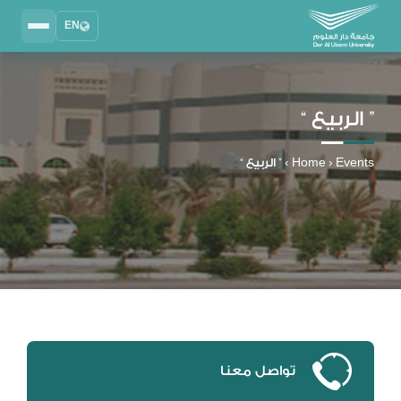
EN
Search
2025 - 2026
DAU University
” الربيع “
نظام إدارة التعلم
MYLMS
Events
›
Home
›
” الربيع “
نظام معلومات الطلاب
MTSIS
إدارة الموارد البشرية
MYHRM
نظام التواصل الإداري
MYACS
البريد الجامعي
EMAIL
تواصل معنا
المكتبة الرقمية