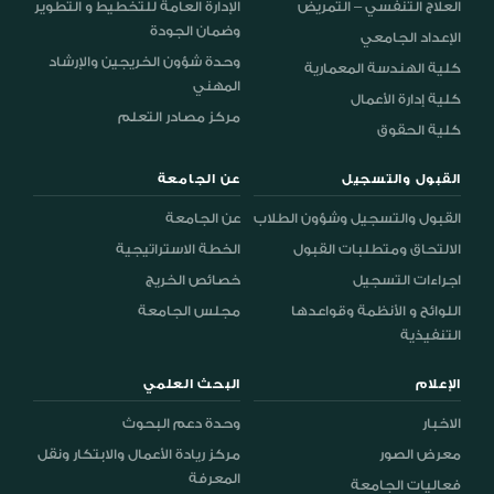
العلاج التنفسي – التمريض
الإدارة العامة للتخطيط و التطوير
وضمان الجودة
الإعداد الجامعي
وحدة شؤون الخريجين والإرشاد
كلية الهندسة المعمارية
المهني
كلية إدارة الأعمال
مركز مصادر التعلم
كلية الحقوق
القبول والتسجيل
عن الجامعة
القبول والتسجيل وشؤون الطلاب
عن الجامعة
الالتحاق ومتطلبات القبول
الخطة الاستراتيجية
اجراءات التسجيل
خصائص الخريج
اللوائح و الأنظمة وقواعدها
مجلس الجامعة
التنفيذية
الإعلام
البحث العلمي
الاخبار
وحدة دعم البحوث
معرض الصور
مركز ريادة الأعمال والابتكار ونقل
المعرفة
فعاليات الجامعة