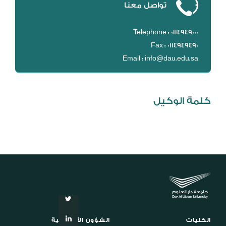
تواصل معنا
المكتبة الرقمية
DL
Telephone : 0114949000
نظام التقييم السنوي
Fax : 0114949490
MYAES
Email : info@dau.edu.sa
كلمة الوكيل
الكليات
الشؤون الأكاديمية