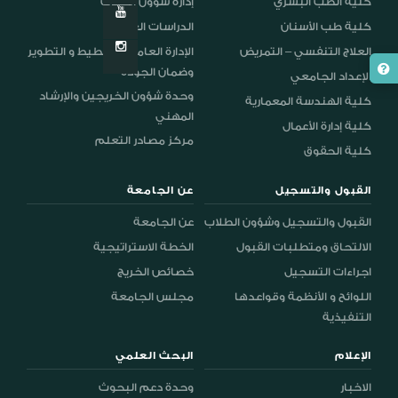
كلية الطب البشري
إدارة شؤون الطلاب
كلية طب الأسنان
الدراسات العليا
العلاج التنفسي – التمريض
الإدارة العامة للتخطيط و التطوير
وضمان الجودة
الإعداد الجامعي
وحدة شؤون الخريجين والإرشاد
كلية الهندسة المعمارية
المهني
كلية إدارة الأعمال
مركز مصادر التعلم
كلية الحقوق
القبول والتسجيل
عن الجامعة
القبول والتسجيل وشؤون الطلاب
عن الجامعة
الالتحاق ومتطلبات القبول
الخطة الاستراتيجية
اجراءات التسجيل
خصائص الخريج
اللوائح و الأنظمة وقواعدها
مجلس الجامعة
التنفيذية
الإعلام
البحث العلمي
الاخبار
وحدة دعم البحوث