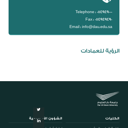
المكتبة الرقمية
DL
Telephone : 0114949000
Fax : 0114949490
نظام التقييم السنوي
Email : info@dau.edu.sa
MYAES
الرؤية للعمادات
الكليات
الشؤون الأكاديمية