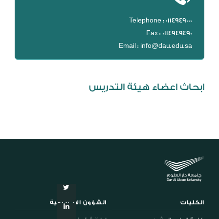
المكتبة الرقمية
DL
Telephone : 0114949000
Fax : 0114949490
نظام التقييم السنوي
Email : info@dau.edu.sa
MYAES
ابحاث اعضاء هيئة التدريس
الكليات
الشؤون الأكاديمية