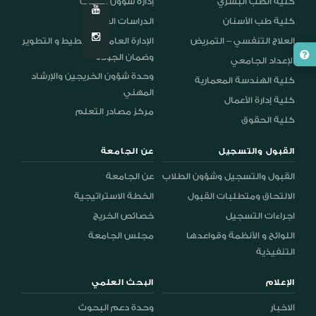
كلية الطب البشري
إدارة شؤون الطلاب
كلية طب الأسنان
الدراسات العليا
العلاج التنفسي – التمريض
الإدارة العامة للتخطيط و التطوير
وضمان الجودة
الإعداد الجامعي
وحدة شؤون الخريجين والإرشاد
كلية الهندسة المعمارية
المهني
كلية إدارة الأعمال
مركز مصادر التعلم
كلية الحقوق
القبول والتسجيل
عن الجامعة
القبول والتسجيل وشؤون الطلاب
عن الجامعة
الالتحاق ومتطلبات القبول
الخطة الاستراتيجية
اجراءات التسجيل
خصائص الخريج
اللوائح و الأنظمة وقواعدها
مجلس الجامعة
التنفيذية
الإعلام
البحث العلمي
الاخبار
وحدة دعم البحوث