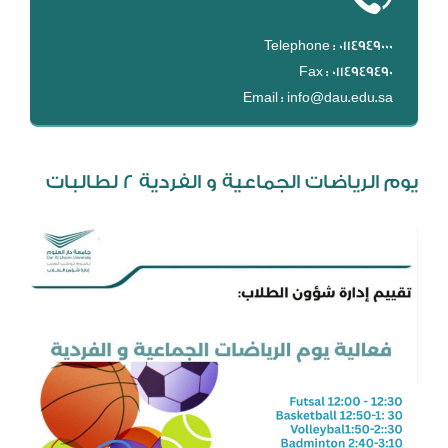
DL
Telephone : 0114949000
نظام التقييم السنوي
Fax : 0114949490
MYAES
Email : info@dau.edu.sa
يوم الرياضات الجماعية و الفردية 2 لطالبات