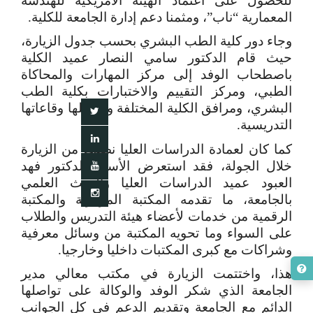
للحصول على اعتماد الهيئة الأمريكية للهندسة
المعمارية “ناب”، ومثمنا دعم إدارة الجامعة للكلية.
وجاء دور كلية الطب البشري بحسب جدول الزيارة،
حيث قام الدكتور سامي النصار عميد الكلية
باصطحاب الوفد إلى مركز المهارات والمحاكاة
الطبي، ومركز التقييم والاختبارات بكلية الطب
البشري، ومرافق الكلية المختلفة ومعاملها وقاعاتها
التدريسية.
كما كان لعمادة الدراسات العليا نصيب من الزيارة
خلال الجولة، فقد استعرض الأستاذ الدكتور فهد
العبود عميد الدراسات العليا والبحث العلمي
بالجامعة، ما تقدمه المكتبة المركزية والمكتبة
الرقمية من خدمات لأعضاء هيئة التدريس والطلاب
على السواء وما تحويه المكتبة من وسائل معرفية
وشراكات مع كبرى المكتبات داخليا وخارجيا.
هذا، واختتمت الزيارة في مكتب معالي مدير
الجامعة الذي شكر الوفد والوكالة على تواصلها
الدائم مع الجامعة وتقديم الدعم في كل الجوانب