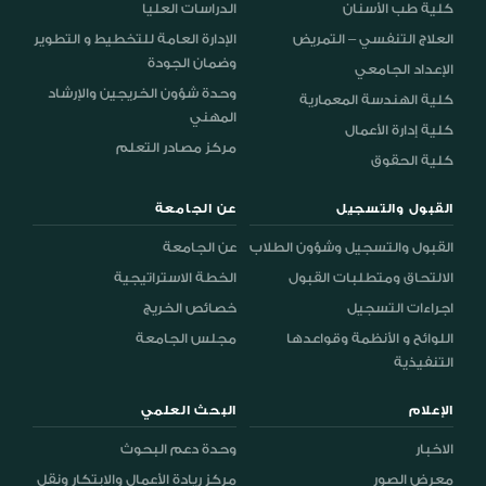
كلية طب الأسنان
الدراسات العليا
العلاج التنفسي – التمريض
الإدارة العامة للتخطيط و التطوير
وضمان الجودة
الإعداد الجامعي
وحدة شؤون الخريجين والإرشاد
كلية الهندسة المعمارية
المهني
كلية إدارة الأعمال
مركز مصادر التعلم
كلية الحقوق
القبول والتسجيل
عن الجامعة
القبول والتسجيل وشؤون الطلاب
عن الجامعة
الالتحاق ومتطلبات القبول
الخطة الاستراتيجية
اجراءات التسجيل
خصائص الخريج
اللوائح و الأنظمة وقواعدها
مجلس الجامعة
التنفيذية
الإعلام
البحث العلمي
الاخبار
وحدة دعم البحوث
معرض الصور
مركز ريادة الأعمال والابتكار ونقل