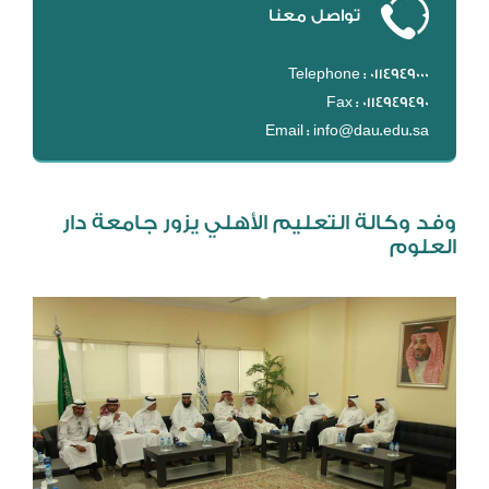
تواصل معنا
DL
نظام التقييم السنوي
Telephone : 0114949000
MYAES
Fax : 0114949490
Email : info@dau.edu.sa
وفد وكالة التعليم الأهلي يزور جامعة دار
العلوم