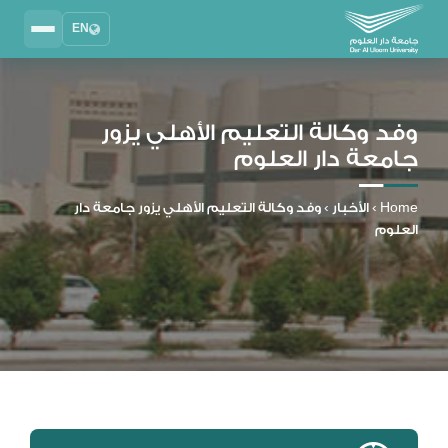
EN
Search
2025 - 2026
DAU University
وفد وكالة التعليم الأهلي يزور
جامعة دار العلوم
نظام إدارة التعلم
MYLMS
Home
›
الأخبار
›
وفد وكالة التعليم الأهلي يزور جامعة دار
نظام معلومات الطلاب
العلوم
MTSIS
إدارة الموارد البشرية
MYHRM
نظام التواصل الإداري
MYACS
البريد الجامعي
EMAIL
المكتبة الرقمية