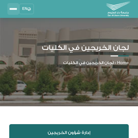
EN
Search
2025 - 2026
DAU University
لجان الخريجين في الكليات
نظام إدارة التعلم
MYLMS
Home
›
لجان الخريجين في الكليات
نظام معلومات الطلاب
MTSIS
إدارة الموارد البشرية
MYHRM
نظام التواصل الإداري
MYACS
البريد الجامعي
إدارة شؤون الخريجين
EMAIL