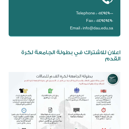
DL
Telephone : 0114949000
نظام التقييم السنوي
Fax : 0114949490
MYAES
Email : info@dau.edu.sa
اعلان للاشتراك في بطولة الجامعة لكرة
القدم