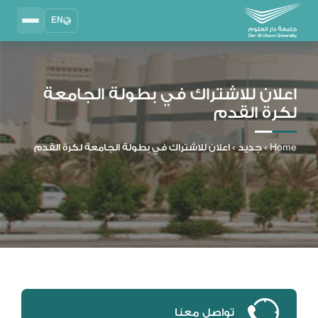
EN
Search
2025 - 2026
DAU University
اعلان للاشتراك في بطولة الجامعة
لكرة القدم
نظام إدارة التعلم
MYLMS
Home
›
جديد
›
اعلان للاشتراك في بطولة الجامعة لكرة القدم
نظام معلومات الطلاب
MTSIS
إدارة الموارد البشرية
MYHRM
نظام التواصل الإداري
MYACS
البريد الجامعي
EMAIL
تواصل معنا
المكتبة الرقمية