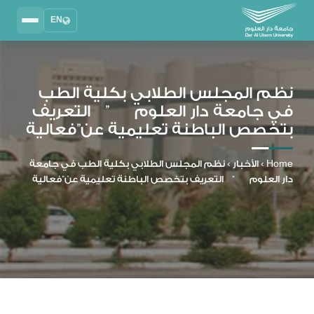
EN
Search
2025 - 2026
DAU University
نظم المجلس الطلابي بكلية الطب
في جامعة دار العلوم ” التعريف
نظام إدارة التعلم
بتخصص الباطنة تعليمية عن”فعالية
MYLMS
نظام معلومات الطلاب
Home
›
الأخبار
›
نظم المجلس الطلابي بكلية الطب في جامعة
MTSIS
دار العلوم ” التعريف بتخصص الباطنة تعليمية عن”فعالية
إدارة الموارد البشرية
MYHRM
نظام التواصل الإداري
MYACS
البريد الجامعي
EMAIL
المكتبة الرقمية