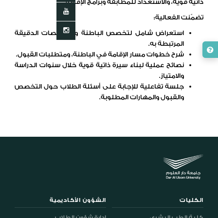
ذاتية
قوية،
والاستعداد
للمطابقة
وبرامج
الإقامة
.
تضمّنت
الفعالية
:
استعراض
شامل
لتخصص
الباطنة
والتخصصات
الدقيقة
المرتبطة
به
.
شرح
خطوات
مسار
الإقامة
في
الباطنة،
ومتطلبات
القبول
.
نصائح
عملية
لبناء
سيرة
ذاتية
قوية
خلال
سنوات
الدراسة
والامتياز
.
جلسة
تفاعلية
للإجابة
على
أسئلة
الطلاب
حول
التخصص
والقبول
والمهارات
المطلوبة
.
الكليات
الشؤون الأكاديمية
كلية الطب البشري
إدارة شؤون الطلاب