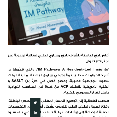
أقام
نادي
الباطنة
بإشراف
نادي
مساري
الطبي
فعالية
توعوية
عبر
الإنترنت
بعنوان
“IM Pathway: A Resident-Led Insights”
،
والتي
قدّمها
د
.
أحمد
الحوامدة
–
طبيب
مقيم
في
برنامج
الباطنة
بمدينة
الملك
سعود
الجامعية
الطبية،
وعضو
فاعل
في
كلٍّ
من
SASLT
و
الكلية
الأمريكية
للأطباء
ACP
مع
خبرة
في
المناصب
القيادية
داخل
الفرع
السعودي
للكلية
.
هدفت
الفعالية
إلى
توضيح
المسار
المهني
في
تخصص
الباطنة،
وفتح
المجال
لطلاب
الطب
للتعرّف
بشكل
أعمق
على
التخصصات
الدقيقة،
إضافة
إلى
إرشادات
عملية
تساعد
الطلبة
في
بناء
سيرة