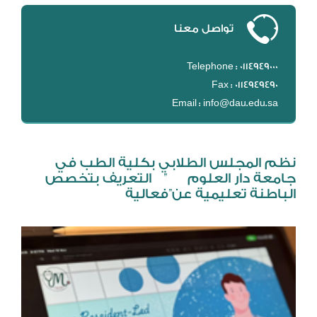
DL
تواصل معنا
نظام التقييم السنوي
MYAES
Telephone : 0114949000
Fax : 0114949490
Email : info@dau.edu.sa
نظم المجلس الطلابي بكلية الطب في
جامعة دار العلوم ” التعريف بتخصص
الباطنة تعليمية عن”فعالية