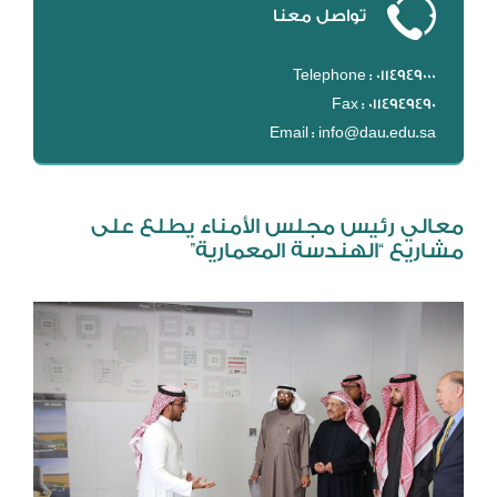
تواصل معنا
DL
نظام التقييم السنوي
Telephone : 0114949000
MYAES
Fax : 0114949490
Email : info@dau.edu.sa
معالي رئيس مجلس الأمناء يطلع على
مشاريع “الهندسة المعمارية”