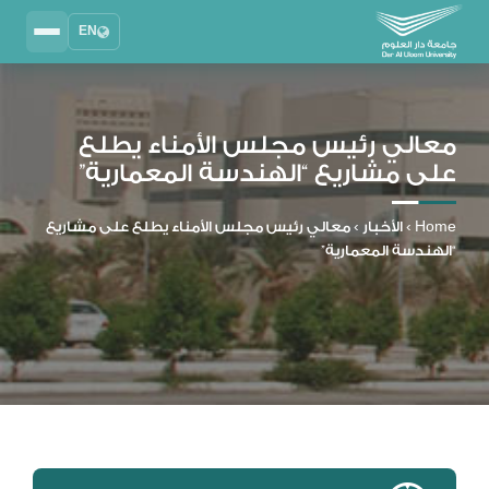
EN
Search
2025 - 2026
DAU University
معالي رئيس مجلس الأمناء يطلع
على مشاريع “الهندسة المعمارية”
نظام إدارة التعلم
MYLMS
Home
›
الأخبار
›
معالي رئيس مجلس الأمناء يطلع على مشاريع
نظام معلومات الطلاب
“الهندسة المعمارية”
MTSIS
إدارة الموارد البشرية
MYHRM
نظام التواصل الإداري
MYACS
البريد الجامعي
EMAIL
المكتبة الرقمية