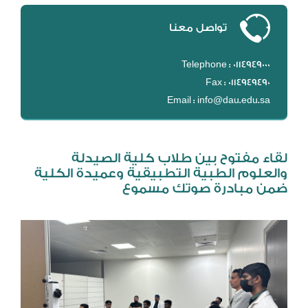
DL
تواصل معنا
نظام التقييم السنوي
MYAES
Telephone : 0114949000
Fax : 0114949490
Email : info@dau.edu.sa
لقاء مفتوح بين طلاب كلية الصيدلة
والعلوم الطبية التطبيقية وعميدة الكلية
ضمن مبادرة صوتك مسموع