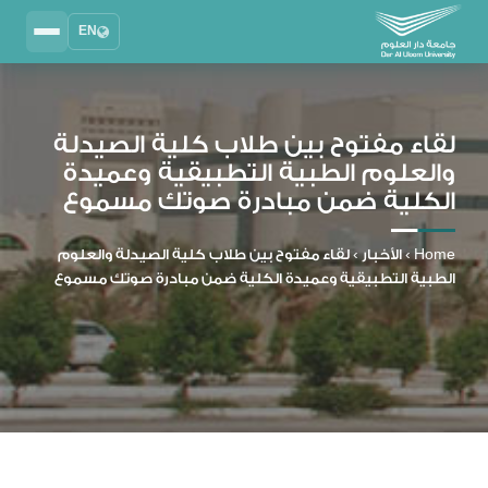
EN
Search
2025 - 2026
DAU University
لقاء مفتوح بين طلاب كلية الصيدلة
والعلوم الطبية التطبيقية وعميدة
نظام إدارة التعلم
الكلية ضمن مبادرة صوتك مسموع
MYLMS
نظام معلومات الطلاب
Home
›
الأخبار
›
لقاء مفتوح بين طلاب كلية الصيدلة والعلوم
MTSIS
الطبية التطبيقية وعميدة الكلية ضمن مبادرة صوتك مسموع
إدارة الموارد البشرية
MYHRM
نظام التواصل الإداري
MYACS
البريد الجامعي
EMAIL
المكتبة الرقمية