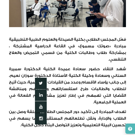
فعّل المجلس الطلابي بكلية الصيدلة والعلوم الطبية التطبيقية
مبادرة «صوتك مسموع» في القاعة الدراسية المشتركة ،
بمشاركة طلاب وطالبات الكلية من قسمي التمريض والعلاج
التنفسي.
شهد اللقاء حضور سعادة عميدة الكلية الدكتورة سميرة
السناني وسعادة وكيلة الكلية الأستاذة الدكتورة سوزان نعيم،
إلى جانب رؤساء الأقسام وعدد من القيادات الأكاديمية، حيث أتيح
للطلاب والطالبات طرح استفساراتهم وأسئلتهم ومناقشة
القضايا التي تهمهم في إطار تعزيز مشاركتهم الفعالة في
العملية الجامعية.
تهدف المبادرة إلى تأكيد دور المجلس الطلابي كحلقة وصل بين
الطلاب والإدارة، ونقل تطلعاتهم المستقبلية، بما يسهم في
تحسين البيئة التعليمية وتعزيز التواصل البنّاء داخل الكلية.