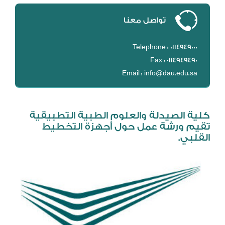
DL
تواصل معنا
نظام التقييم السنوي
MYAES
Telephone : 0114949000
Fax : 0114949490
Email : info@dau.edu.sa
كلية الصيدلة والعلوم الطبية التطبيقية
تقيم ورشة عمل حول أجهزة التخطيط
القلبي.