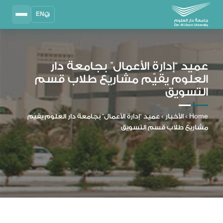
EN
Search
2025 - 2026
DAU University
عميد “إدارة الأعمال” بجامعة دار
العلوم يقيّم مشاريع طلاب قسم
نظام إدارة التعلم
التسويق
MYLMS
نظام معلومات الطلاب
Home
›
الأخبار
›
عميد “إدارة الأعمال” بجامعة دار العلوم يقيّم
MTSIS
مشاريع طلاب قسم التسويق
إدارة الموارد البشرية
MYHRM
نظام التواصل الإداري
MYACS
البريد الجامعي
EMAIL
المكتبة الرقمية