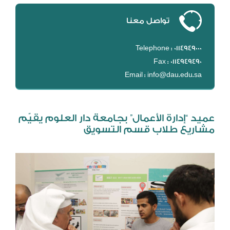
DL
تواصل معنا
نظام التقييم السنوي
MYAES
Telephone : 0114949000
Fax : 0114949490
Email : info@dau.edu.sa
عميد “إدارة الأعمال” بجامعة دار العلوم يقيّم
مشاريع طلاب قسم التسويق