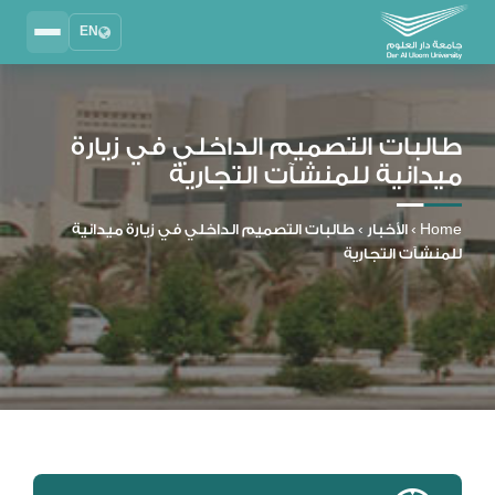
EN
Search
2025 - 2026
DAU University
طالبات التصميم الداخلي في زيارة
ميدانية للمنشآت التجارية
نظام إدارة التعلم
MYLMS
Home
›
الأخبار
›
طالبات التصميم الداخلي في زيارة ميدانية
نظام معلومات الطلاب
للمنشآت التجارية
MTSIS
إدارة الموارد البشرية
MYHRM
نظام التواصل الإداري
MYACS
البريد الجامعي
EMAIL
المكتبة الرقمية