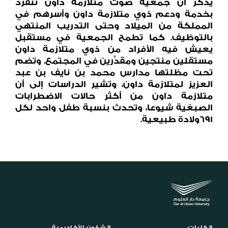
يذكر أن جمعية صوت متلازمة داون تنفرد
بخدمة ودعم ذوي متلازمة داون وأسرهم في
المملكة من الميلاد وحتى التدريب المنتهي
بالتوظيف. كما تطمح الجمعية في مستقبل
يعيش فيه الأفراد من ذوي متلازمة داون
مستقلين منتجين ومقدَّرين في المجتمع.
وتضم
تحت مظلتها مدارس محمد بن نايف بن عبد
العزيز لمتلازمة داون،
وتشير الدراسات إلى أن
متلازمة داون من أكثر حالات الاضطرابات
الصبغية شيوعا، وتحدث بنسبة طفل واحد لكل
691ولادة طبيعية.
الكليات
الشؤون الأكاديمية