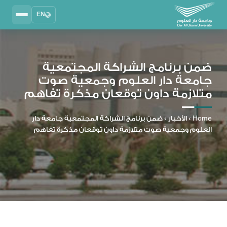
EN
Search
2025 - 2026
DAU University
ضمن برنامج الشراكة المجتمعية
جامعة دار العلوم وجمعية صوت
نظام إدارة التعلم
متلازمة داون توقعان مذكرة تفاهم
MYLMS
نظام معلومات الطلاب
Home
›
الأخبار
›
ضمن برنامج الشراكة المجتمعية جامعة دار
MTSIS
العلوم وجمعية صوت متلازمة داون توقعان مذكرة تفاهم
إدارة الموارد البشرية
MYHRM
نظام التواصل الإداري
MYACS
البريد الجامعي
EMAIL
المكتبة الرقمية