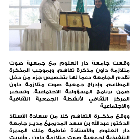
وقعت جامعة دار العلوم مع جمعية صوت
متلازمة داون مذكرة تفاهم، وبموجب المذكرة
تقدم الجامعة دعما لها بتخصيص جزء من دخل
المطاعم، وإدراج جمعية صوت متلازمة داون
ضمن برنامج المسؤولية الاجتماعية، وتسخير
المركز الثقافي لأنشطة الجمعية الثقافية
والاجتماعية
ووقع مذكــرة التفاهم كلا من سعادة الأستاذ
الدكتور عبدالله بن سعد المديميغ مديــر جامعة
دار العلوم، والأستاذة فاطمة ملك المديرة
التنفيذية لجمعية صوت متلازمة داون ، وأعربت