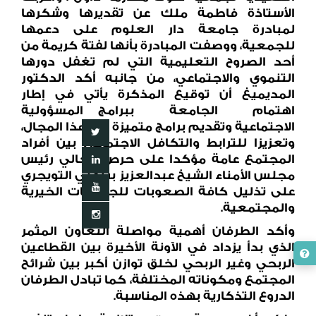
الأستاذة فاطمة ملك عن تقديرها وشكرها
لمبادرة جامعة دار العلوم على دعمها
للجمعية، ووصفت المبادرة بأنها لفتة كريمة من
أحد الصروح التعليمية التي لم تغفل دورها
التنموي والاجتماعي، من جانبه أكد الدكتور
المديميغ أن توقيع المذكرة يأتي في إطار
اهتمام الجامعة ببرامج المسؤولية
الاجتماعية وتقديم برامج متميزة في هذا المجال،
وتعزيزا للترابط والتكافل الاجتماعي بين أفراد
المجتمع عامة مؤكدا على حرص معالي رئيس
مجلس الأمناء الشيخ عبدالعزيز بن علي التويجري
على تذليل كافة الصعوبات للجمعيات الخيرية
والمجتمعية.
وأكد الطرفان أهمية مواصلة التعاون المثمر
الذي بدأ يزداد في الآونة الأخيرة بين القطاعين
الربحي وغير الربحي لخلق توازن أكبر بين شرائح
المجتمع ومكوناته المختلفة، كما تبادل الطرفان
الدروع التذكارية بهذه المناسبة.