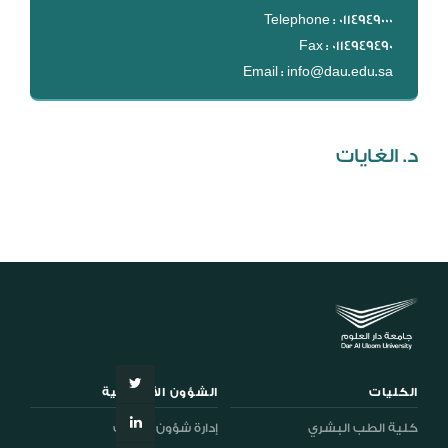
DL
Telephone : 0114949000
Fax : 0114949490
نظام التقييم السنوي
Email : info@dau.edu.sa
MYAES
د. الغايات
الكليات
الشؤون الأكاديمية
كلية الطب البشري
إدارة شؤون الطلاب