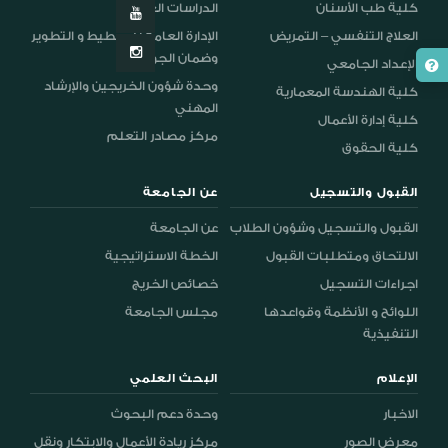
كلية طب الأسنان
الدراسات العليا
العلاج التنفسي – التمريض
الإدارة العامة للتخطيط و التطوير
وضمان الجودة
الإعداد الجامعي
وحدة شؤون الخريجين والإرشاد
كلية الهندسة المعمارية
المهني
كلية إدارة الأعمال
مركز مصادر التعلم
كلية الحقوق
القبول والتسجيل
عن الجامعة
القبول والتسجيل وشؤون الطلاب
عن الجامعة
الالتحاق ومتطلبات القبول
الخطة الاستراتيجية
اجراءات التسجيل
خصائص الخريج
اللوائح و الأنظمة وقواعدها
مجلس الجامعة
التنفيذية
الإعلام
البحث العلمي
الاخبار
وحدة دعم البحوث
معرض الصور
مركز ريادة الأعمال والابتكار ونقل