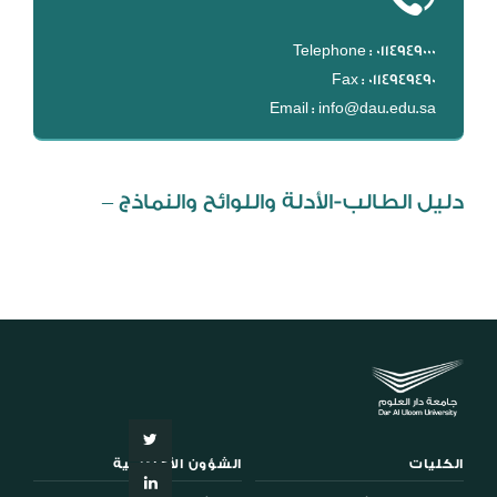
DL
Telephone : 0114949000
نظام التقييم السنوي
Fax : 0114949490
MYAES
Email : info@dau.edu.sa
دليل الطالب-الأدلة واللوائح والنماذج –
الكليات
الشؤون الأكاديمية