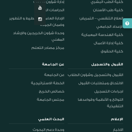
كلية الطب البشري
إدارة شؤون الطلاب
كلية طب الأسنان
الدراسات العليا
العلاج التنفسي – التمريض
الإدارة العامة للتخطيط و التطوير
وضمان الجودة
الإعداد الجامعي
وحدة شؤون الخريجين والإرشاد
كلية الهندسة المعمارية
المهني
كلية إدارة الأعمال
مركز مصادر التعلم
كلية الحقوق
القبول والتسجيل
عن الجامعة
القبول والتسجيل وشؤون الطلاب
عن الجامعة
الالتحاق ومتطلبات القبول
الخطة الاستراتيجية
اجراءات التسجيل
خصائص الخريج
اللوائح و الأنظمة وقواعدها
مجلس الجامعة
التنفيذية
الإعلام
البحث العلمي
الاخبار
وحدة دعم البحوث