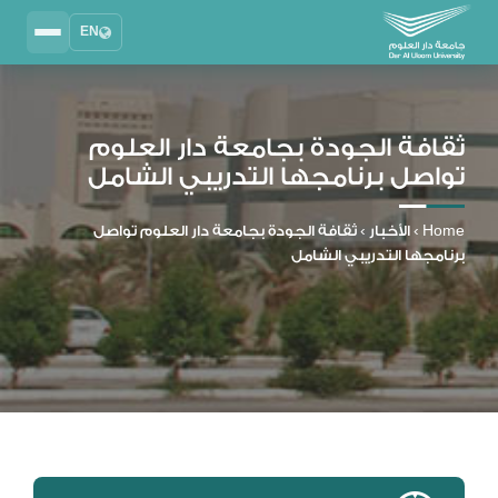
EN
Search
2025 - 2026
DAU University
ثقافة الجودة بجامعة دار العلوم
تواصل برنامجها التدريبي الشامل
نظام إدارة التعلم
MYLMS
Home
›
الأخبار
›
ثقافة الجودة بجامعة دار العلوم تواصل
نظام معلومات الطلاب
برنامجها التدريبي الشامل
MTSIS
إدارة الموارد البشرية
MYHRM
نظام التواصل الإداري
MYACS
البريد الجامعي
EMAIL
المكتبة الرقمية