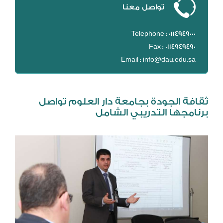
تواصل معنا
DL
نظام التقييم السنوي
Telephone : 0114949000
MYAES
Fax : 0114949490
Email : info@dau.edu.sa
ثقافة الجودة بجامعة دار العلوم تواصل
برنامجها التدريبي الشامل