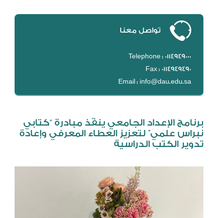
DL
نظام التقييم السنوي
تواصل معنا
MYAES
Telephone : 0114949000
Fax : 0114949490
Email : info@dau.edu.sa
برنامج الإعداد الجامعي ينفّذ مبادرة “كتابي
نبراس علمي” لتعزيز العطاء المعرفي وإعادة
تدوير الكتب الدراسية