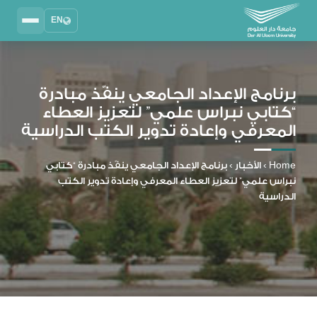
EN
Search
2025 - 2026
DAU University
برنامج الإعداد الجامعي ينفّذ مبادرة
“كتابي نبراس علمي” لتعزيز العطاء
نظام إدارة التعلم
المعرفي وإعادة تدوير الكتب الدراسية
MYLMS
نظام معلومات الطلاب
Home
›
الأخبار
›
برنامج الإعداد الجامعي ينفّذ مبادرة “كتابي
MTSIS
نبراس علمي” لتعزيز العطاء المعرفي وإعادة تدوير الكتب
إدارة الموارد البشرية
الدراسية
MYHRM
نظام التواصل الإداري
MYACS
البريد الجامعي
EMAIL
المكتبة الرقمية