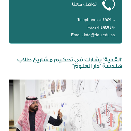
تواصل معنا
DL
نظام التقييم السنوي
Telephone : 0114949000
MYAES
Fax : 0114949490
Email : info@dau.edu.sa
“القدية” يشارك في تحكيم مشاريع طلاب
هندسة “دار العلوم”