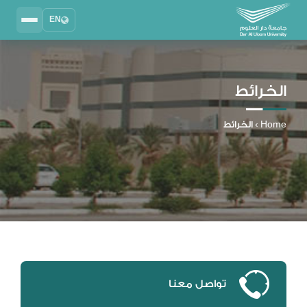
EN
Search
2025 - 2026
DAU University
الخرائط
نظام إدارة التعلم
MYLMS
Home
›
الخرائط
نظام معلومات الطلاب
MTSIS
إدارة الموارد البشرية
MYHRM
نظام التواصل الإداري
MYACS
البريد الجامعي
EMAIL
تواصل معنا
المكتبة الرقمية