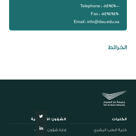
DL
Telephone : 0114949000
Fax : 0114949490
نظام التقييم السنوي
Email : info@dau.edu.sa
MYAES
الخرائط
الكليات
الشؤون الأكاديمية
كلية الطب البشري
إدارة شؤون الطلاب