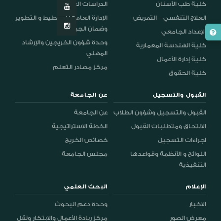
كلية طب الأسنان
الدراسات العليا
العلاج التنفسي – التمريض
الإدارة العامة للتخطيط و التطوير
وضمان الجودة
الإعداد الجامعي
وحدة شؤون الخريجين والإرشاد
كلية الهندسة المعمارية
المهني
كلية إدارة الأعمال
مركز مصادر التعلم
كلية الحقوق
القبول والتسجيل
عن الجامعة
القبول والتسجيل وشؤون الطلاب
عن الجامعة
الالتحاق ومتطلبات القبول
الخطة الاستراتيجية
اجراءات التسجيل
خصائص الخريج
اللوائح و الأنظمة وقواعدها
مجلس الجامعة
التنفيذية
الإعلام
البحث العلمي
الاخبار
وحدة دعم البحوث
معرض الصور
مركز ريادة الأعمال والابتكار ونقل