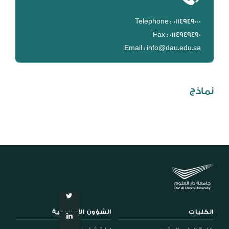
المكتبة الرقمية
DL
Telephone : 0114949000
Fax : 0114949490
نظام التقييم السنوي
Email : info@dau.edu.sa
MYAES
نماذج
الكليات
الشؤون الأكاديمية