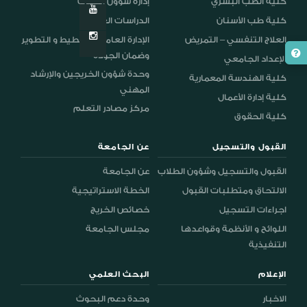
كلية الطب البشري
إدارة شؤون الطلاب
كلية طب الأسنان
الدراسات العليا
العلاج التنفسي – التمريض
الإدارة العامة للتخطيط و التطوير
وضمان الجودة
الإعداد الجامعي
وحدة شؤون الخريجين والإرشاد
كلية الهندسة المعمارية
المهني
كلية إدارة الأعمال
مركز مصادر التعلم
كلية الحقوق
القبول والتسجيل
عن الجامعة
القبول والتسجيل وشؤون الطلاب
عن الجامعة
الالتحاق ومتطلبات القبول
الخطة الاستراتيجية
اجراءات التسجيل
خصائص الخريج
اللوائح و الأنظمة وقواعدها
مجلس الجامعة
التنفيذية
الإعلام
البحث العلمي
الاخبار
وحدة دعم البحوث