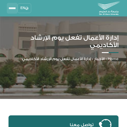
EN
Search
2025 - 2026
DAU University
إدارة الأعمال تفعل يوم الإرشاد
الأكاديمي
نظام إدارة التعلم
MYLMS
Home
›
الأخبار
›
إدارة الأعمال تفعل يوم الإرشاد الأكاديمي
نظام معلومات الطلاب
MTSIS
إدارة الموارد البشرية
MYHRM
نظام التواصل الإداري
MYACS
البريد الجامعي
EMAIL
تواصل معنا
المكتبة الرقمية