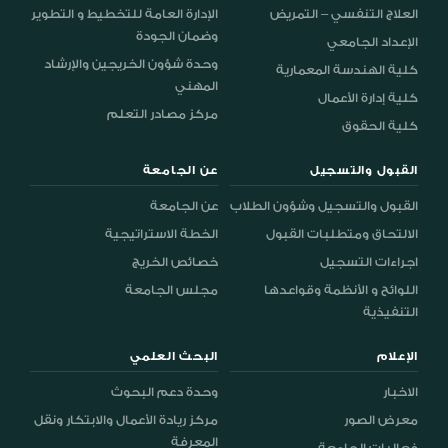
العلاج التنفسي – التمريض
الإدارة العامة للتخطيط و التطوير
وضمان الجودة
الإعداد الجامعي
وحدة شؤون الخريجين والإرشاد
كلية الهندسة المعمارية
المهني
كلية إدارة الأعمال
مركز مصادر التعلم
كلية الحقوق
القبول والتسجيل
عن الجامعة
القبول والتسجيل وشؤون الطلاب
عن الجامعة
الالتحاق ومتطلبات القبول
الخطة الاستراتيجية
اجراءات التسجيل
خصائص الخريج
اللوائح و الأنظمة وقواعدها
مجلس الجامعة
التنفيذية
الإعلام
البحث العلمي
الاخبار
وحدة دعم البحوث
معرض الصور
مركز ريادة الأعمال والابتكار ونقل
المعرفة
فعاليات الجامعة