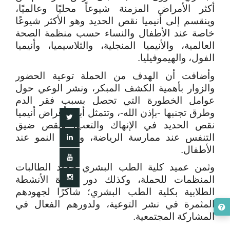
أكثر الأمراض المزمنة شيوعاً محليًا وعالميًا،
وينقسم إلى أنيميا نقص الحديد وهو الأكثر شيوعًا
خاصة عند الأطفال والنساء حسب منظمة الصحة
العالمية، والأنيميا المنجلية، والثلاسيميا، وأنيميا
الفول، والهيموفيليا.
وأضافت أن الهدف من الحملة توعية الحضور
والزوار بأهمية الكشف المبكر، ونشر الوعي حول
عوامل الخطورة التي تحصل بسبب فقر الدم
وطرق تجنبها -بإذن الله-، وتتمثل أبرز أعراض أنيميا
نقص الحديد في الإنهاك والتعب، ونقص ضيق
التنفس عند ممارسة الرياضة، ونقص النمو عند
الأطفال.
وثمن عميد كلية الطب البشري جهود الطالبات
المنظمات للحملة، وكذلك دور وحدة الأنشطة
الطلابية بكلية الطب البشري؛ شاكرًا لجهودهم
المثمرة في نشر التوعية، ولدورهم الفعال في
المشاركة المجتمعية.