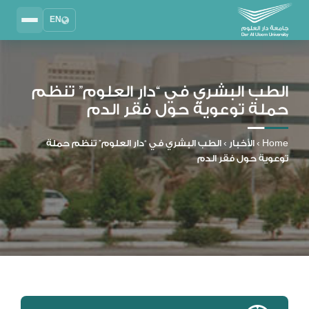
EN
Search
2025 - 2026
DAU University
الطب البشري في “دار العلوم” تنظم
حملة توعوية حول فقر الدم
نظام إدارة التعلم
MYLMS
Home
›
الأخبار
›
الطب البشري في “دار العلوم” تنظم حملة
نظام معلومات الطلاب
توعوية حول فقر الدم
MTSIS
إدارة الموارد البشرية
MYHRM
نظام التواصل الإداري
MYACS
البريد الجامعي
EMAIL
المكتبة الرقمية