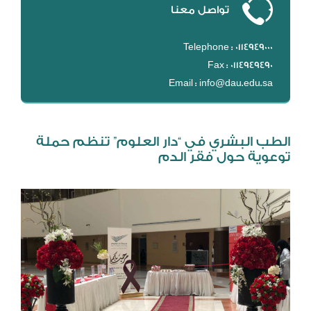
تواصل معنا
DL
نظام التقييم السنوي
Telephone : 0114949000
MYAES
Fax : 0114949490
Email : info@dau.edu.sa
الطب البشري في “دار العلوم” تنظم حملة
توعوية حول فقر الدم