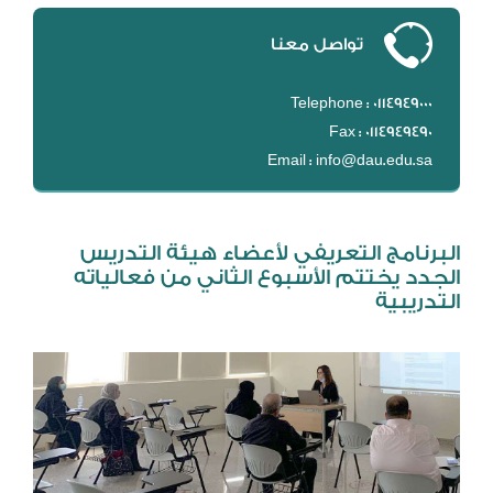
DL
تواصل معنا
نظام التقييم السنوي
MYAES
Telephone : 0114949000
Fax : 0114949490
Email : info@dau.edu.sa
البرنامج التعريفي لأعضاء هيئة التدريس
الجدد يختتم الأسبوع الثاني من فعالياته
التدريبية