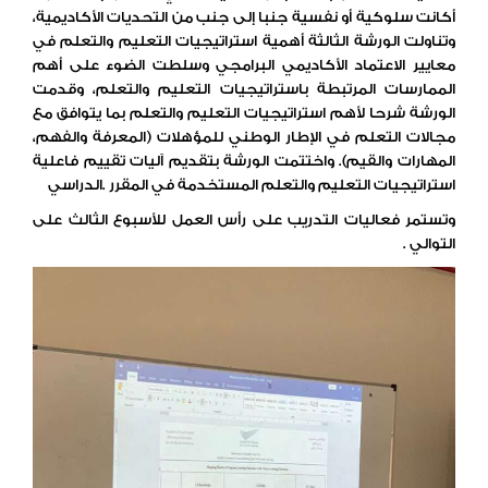
أكانت سلوكية أو نفسية جنبا إلى جنب من التحديات الأكاديمية،
وتناولت الورشة الثالثة أهمية استراتيجيات التعليم والتعلم في
معايير الاعتماد الأكاديمي البرامجي وسلطت الضوء على أهم
الممارسات المرتبطة باستراتيجيات التعليم والتعلم، وقدمت
الورشة شرحا لأهم استراتيجيات التعليم والتعلم بما يتوافق مع
مجالات التعلم في الإطار الوطني للمؤهلات (المعرفة والفهم،
المهارات والقيم). واختتمت الورشة بتقديم آليات تقييم فاعلية
استراتيجيات التعليم والتعلم المستخدمة في المقرر .الدراسي
وتستمر فعاليات التدريب على رأس العمل للأسبوع الثالث على
التوالي .