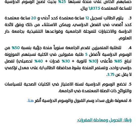
حسابهم الخاص على منحة نسبتها
25%
بحيث تصبح الرسوم الدراسية
للساعة المعتمدة
1,837.5
ريال.
3. يلزم الطالب تسجيل
12
ساعة معتمدة كحد أدنى و
20
ساعة معتمدة
كحد أقصى في الفصل الدراسي، ويمكن الاستثناء من ذلك وفق لائحة
الدراسة والاختبارات للمرحلة الجامعية وقواعدها التنفيذية بجامعة دار
العلوم.
4. للطلبة المتميزين تقدم الجامعة سنوياً منحة جزئية بنسبة
50%
من
الرسوم الدراسية لأفضل
5
طلبة مقبولين في الكلية نسبتهم الموزونة
تبلغ
85%
فأعلى (
30%
ثانوية +
30%
قدرات +
40%
تحصيلي) لفصل
دراسي واحد، وتستمر المنحة بشرط محافظة الطالب/ة على معدل تراكمي
لا يقل عن
3.75
.
5. تخضع الرسوم الدراسية لسنة الامتياز في الكليات الصحية للسياسات
واللوائح ذات الصلة المعتمدة في الجامعة.
6. لمعرفة طرق سداد رسم القبول والرسوم الدراسية أنقر
هنا.
رابعًا: التحويل ومعادلة المقررات: