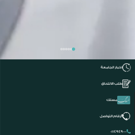
اخبار الجامعة
طلب الالتحاق
مسلك
أرقام التواصل
0114949000